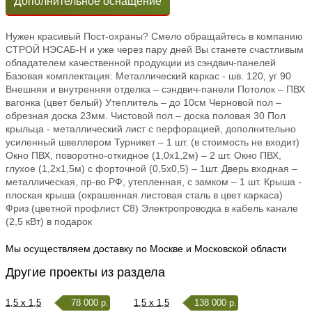
Дополнительное оснащение
Нужен красивый Пост-охраны? Смело обращайтесь в компанию
СТРОЙ НЭСАБ-Н и уже через пару дней Вы станете счастливым
обладателем качественной продукции из сэндвич-панелей
Базовая комплектация: Металлический каркас - шв. 120, уг 90
Внешняя и внутренняя отделка – сэндвич-панели Потолок – ПВХ
вагонка (цвет белый) Утеплитель – до 10см Черновой пол –
обрезная доска 23мм. Чистовой пол – доска половая 30 Пол
крыльца - металлический лист с перфорацией, дополнительно
усиленный швеллером Турникет – 1 шт. (в стоимость не входит)
Окно ПВХ, поворотно-откидное (1,0х1,2м) – 2 шт. Окно ПВХ,
глухое (1,2х1,5м) с форточной (0,5х0,5) – 1шт. Дверь входная –
металлическая, пр-во РФ, утепленная, с замком – 1 шт. Крыша -
плоская крыша (окрашенная листовая сталь в цвет каркаса)
Фриз (цветной профлист С8) Электропроводка в кабель канале
(2,5 кВт) в подарок
Мы осуществляем доставку по Москве и Московской области
Другие проекты из раздела
1,5 x 1,5
78 000 р.
1,5 x 1,5
138 000 р.