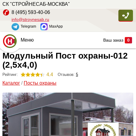
СК "СТРОЙНЕСАБ-МОСКВА"
8 (495) 593-40-06
info@stroynesab.ru
Telegram
MaxApp
Меню
Ваш заказ
0
Модульный Пост охраны-012
Главная
(2,5х4,0)
Каталог
4.4
Отзывов:
5
Рейтинг:
Услуги
Каталог
/
Посты охраны
Наши работы
Сопутствующие товары
О компании
Контакты