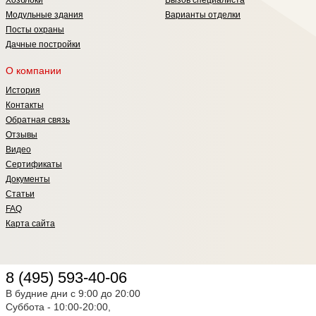
Хозблоки
Вызов специалиста
2,0х2,0 (отд. Вагонка ПВХ) -55 000
Модульные здания
Варианты отделки
руб. Пост -охраны 2,0х2,0 (отд.
Посты охраны
МДФ/ПВХ панели) -58 000 руб. Пост
-охраны 2,0х2,0 (отд. ЛДСП) -70 000
Дачные постройки
руб. Пост -охраны 2,0х2,0 (отд.
фанера OSB) -45 000 руб. Пост
О компании
-охраны 2,0х2,0 (отд. сэндвич
панели) -99 000 руб. В базовую
История
стоимость проекта заложено: Шв
Контакты
10, уг 7, утепление мин. ватой
Обратная связь
фирмы "Кнауф", пол-ДСП16, 1
входная дверь и 1 окно
Отзывы
Видео
Сертификаты
Документы
Статьи
FAQ
Карта сайта
8 (495) 593-40-06
В будние дни с 9:00 до 20:00
Суббота - 10:00-20:00,