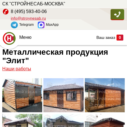
СК "СТРОЙНЕСАБ-МОСКВА"
8 (495) 593-40-06
info@stroynesab.ru
Telegram
MaxApp
Меню
Ваш заказ
0
Металлическая продукция
Главная
"Элит"
Каталог
Наши работы
Услуги
Наши работы
Сопутствующие товары
О компании
Контакты