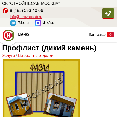
СК "СТРОЙНЕСАБ-МОСКВА"
8 (495) 593-40-06
info@stroynesab.ru
Telegram
MaxApp
Меню
Ваш заказ
0
Профлист (дикий камень)
Главная
Услуги
/
Варианты отделки
Каталог
Услуги
Наши работы
Сопутствующие товары
О компании
Контакты