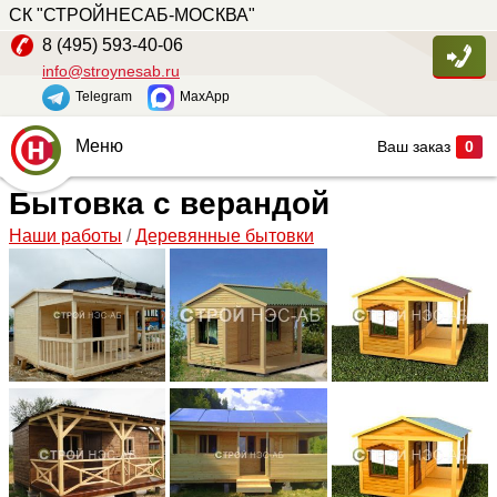
СК "СТРОЙНЕСАБ-МОСКВА"
8 (495) 593-40-06
info@stroynesab.ru
Telegram
MaxApp
Меню
Ваш заказ
0
Бытовка с верандой
Главная
Наши работы
/
Деревянные бытовки
Каталог
Услуги
Наши работы
Сопутствующие товары
О компании
Контакты