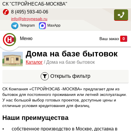
СК "СТРОЙНЕСАБ-МОСКВА"
Металлический каркас
42
8 (495) 593-40-06
Каркас из бруса
36
info@stroynesab.ru
Telegram
MaxApp
Цена
Меню
Ваш заказ
0
—
руб
Главная
Дома на базе бытовок
Каталог
/ Дома на базе бытовок
Каталог
Ширина
Услуги
Открыть фильтр
Наши работы
—
м
СК Компания «СТРОЙНЭСАБ -МОСКВА» предлагает дом из
бытовок для постоянного проживания или летней эксплуатации.
Сопутствующие товары
У нас большой выбор готовых проектов, доступные цены и
Длина
отличные условия кредитования для физлиц.
О компании
Наши преимущества
Контакты
—
м
•
собственное производство в Москве, доставка в