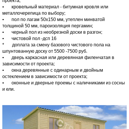
проекта;
•
кровельный материал - битумная кровля или
металлочерепица по выбору;
•
пол по лагам 50х150 мм, утеплен минватой
толщиной 50 мм, пароизоляция пергамин;
•
черный пол из необрезной доски в разгон;
•
чистовой пол -дсп 16
* доплата за смену базового чистового пола на
шпунтованную доску от 5500 -7500 руб.
•
дверь каркасная или деревянная филенчатая в
зависимости от проекта;
•
окна деревянные с одинарным и двойным
остеклением в зависимости от проекта;
•
оконные и дверные проемы с наличниками из сосны
и ели.