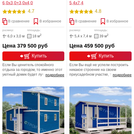
6,0х3,0+3,0х4,0
5,4х7,4
4.7
4.8
В сравнение
В избранное
В сравнение
В избранное
размер:
площадь:
размер:
площадь:
2
2
6,0 x 3,0 м
18 м
5,4 x 7,4 м
39 м
Цена 379 500 руб
Цена 459 500 руб
Купить
Купить
Если Вы ценитель спокойного
Если Вы ещё не успели построить
отдыха за городом, то именно этот
никакое строение на своем
уютный домик будет лучшим
приусадебном участке, то именно
подробнее
подробнее
вариантов среди огромного
этот проект мы рекомендуем
количества аналогичных собратьев.
приобрести в нашей компании в
Цена значительно меньше, а
качестве временной и надежной
зрительно выглядит дорого и
постройки на долгие года. Она
изысканно. Хочется отметить, что
послужит Вам и подсобным
монтаж подобного строения не
помещением, и летней кухней, и
займет много времени.
мастерской, и домиком для гостей.