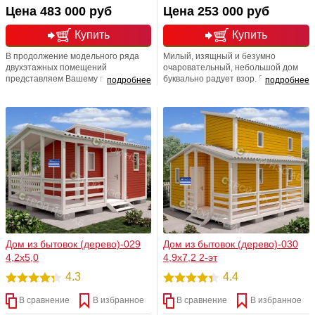
Цена 483 000 руб
Цена 253 000 руб
Купить
Купить
В продолжение модельного ряда
Милый, изящный и безумно
двухэтажных помещений
очаровательный, небольшой дом
представляем Вашему вниманию
буквально радует взор. Впрочем,
подробнее
подробнее
усовершенствованный вариант.
порадовать он сможет вас не
Размер стал больше, планировка
только своим внешним видом, но и
иная, лестничный марш также
перспективой комфортного
подвергся изменениям.
проживания в нём. Несмотря на
Напоминаем Вам, что можно
свою кажущуюся миниатюрность,
заказать любые размеры .
данный проект весьма вместителен
20м2.
Дом из бытовок (дерево)-029
Дом из бытовок (дерево)-030
4,2х5,0
4,9х7,2 2-эт
4.3
4.4
В сравнение
В избранное
В сравнение
В избранное