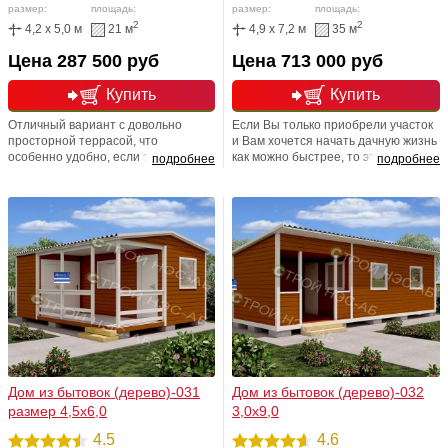
размер:
площадь:
размер:
площадь:
2
2
4,2 x 5,0 м
21 м
4,9 x 7,2 м
35 м
Цена 287 500 руб
Цена 713 000 руб
Купить
Купить
Отличный вариант с довольно
Если Вы только приобрели участок
просторной террасой, что
и Вам хочется начать дачную жизнь
особенно удобно, если это первая
как можно быстрее, то этот садовый
подробнее
подробнее
постройка на вашем садовом
дом, который возводится за 3-5
участке. В данном проекте
дней, станет для Вас самым
основное помещение можно
оптимальным и разумным
использовать в качестве комнаты, а
решением. Яркий, красивый и
террасу в качестве небольшой
фееричный дизайн проект, не
кухни или обеденной зоны.
оставит равнодушным никого
Дом из бытовок (дерево)-031
Дом из бытовок (дерево)-032
размер 4,5х6,0
3,0х9,0
4.5
4.6