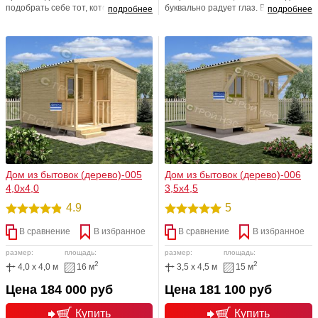
подобрать себе тот, который Вас
буквально радует глаз. Впрочем,
подробнее
подробнее
устроит по всем параметрам. Мы
порадовать он сможет вас не
предлагаем Вам самостоятельно
только своим внешним видом, но и
выбрать понравившийся вариант. В
перспективой комфортного
любом проекте деревянного дома
проживания в нём. Несмотря на
можно изменить планировку,
свою кажущуюся миниатюрность, он
добавить утепления, уменьшить
весьма вместителен и
или увеличить количество окон или
функционален.
дверей.
Дом из бытовок (дерево)-005
Дом из бытовок (дерево)-006
4,0х4,0
3,5х4,5
4.9
5
В сравнение
В избранное
В сравнение
В избранное
размер:
площадь:
размер:
площадь:
2
2
4,0 x 4,0 м
16 м
3,5 x 4,5 м
15 м
Цена 184 000 руб
Цена 181 100 руб
Купить
Купить