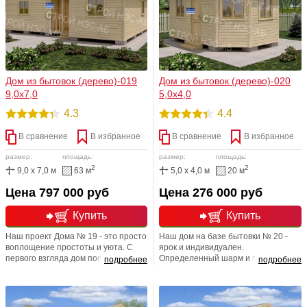
Дом из бытовок (дерево)-019
Дом из бытовок (дерево)-020
9,0х7,0
5,0х4,0
4.3
4.4
В сравнение
В избранное
В сравнение
В избранное
размер:
площадь:
размер:
площадь:
2
2
9,0 x 7,0 м
63 м
5,0 x 4,0 м
20 м
Цена 797 000 руб
Цена 276 000 руб
Купить
Купить
Наш проект Дома № 19 - это просто
Наш дом на базе бытовки № 20 -
воплощение простоты и уюта. С
ярок и индивидуален.
первого взгляда дом покоряет
Определенный шарм и элемент
подробнее
подробнее
своей добротностью, надёжностью,
декора вносит нестандартная
фундаментальностью. Данный
кровельная система. Нельзя и
проект придётся по вкусу тем, кто
обойти вниманием, отличительную
ценит качество, простоту и чёткость
черту этого строения - это наличие