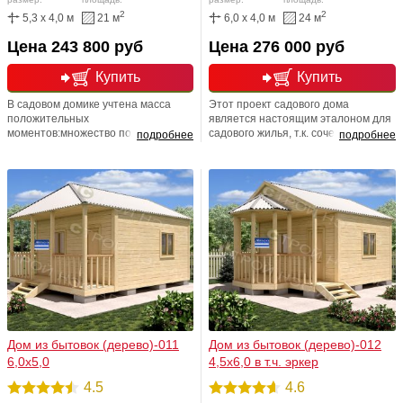
2
2
5,3 x 4,0 м
21 м
6,0 x 4,0 м
24 м
Цена 243 800 руб
Цена 276 000 руб
Купить
Купить
В садовом домике учтена масса
Этот проект садового дома
положительных
является настоящим эталоном для
моментов:множество полезной
садового жилья, т.к. сочетает в себе
подробнее
подробнее
площади и шикарная добротная
все составляющие, необходимые
веранда, которая в летнее время
для комфортного проживания за
года является отличным вариантом
городом, а дополнительная
проведения досуга или просто
площадь дарит огромные
летней столовой. При желании,
функциональные возможности.
веранду можно зашить и утеплить.
Как видите, вариантов огромное
множество.
Дом из бытовок (дерево)-011
Дом из бытовок (дерево)-012
6,0х5,0
4,5х6,0 в т.ч. эркер
4.5
4.6