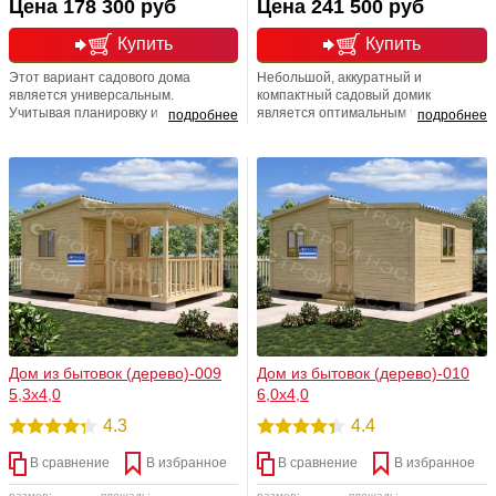
Цена 178 300 руб
Цена 241 500 руб
Купить
Купить
Этот вариант садового дома
Небольшой, аккуратный и
является универсальным.
компактный садовый домик
Учитывая планировку и размеры
является оптимальным вариантом
подробнее
подробнее
дома, можно с полной
дачного домика на садовый участок.
уверенностью сказать, что это
Его компактные размеры
действительно универсальный
потребуют под его установку
садовый дом. В нем нет ничего
минимум места, что в наше время
лишнего, только всё самое
(учитывая стоимость земли)
необходимое для комфортного
немаловажно.
проживания за городом.
Дом из бытовок (дерево)-009
Дом из бытовок (дерево)-010
5,3х4,0
6,0х4,0
4.3
4.4
В сравнение
В избранное
В сравнение
В избранное
размер:
площадь:
размер:
площадь: