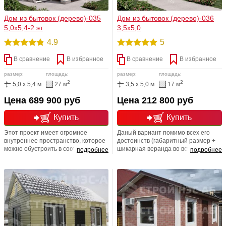
Дом из бытовок (дерево)-035
Дом из бытовок (дерево)-036
5,0х5,4-2 эт
3,5х5,0
4.9
5
В сравнение
В избранное
В сравнение
В избранное
размер:
площадь:
размер:
площадь:
2
2
5,0 x 5,4 м
27 м
3,5 x 5,0 м
17 м
Цена 689 900 руб
Цена 212 800 руб
Купить
Купить
Этот проект имеет огромное
Даный вариант помимо всех его
внутреннее пространство, которое
достоинств (габаритный размер +
можно обустроить в соответствии с
шикарная веранда во всю длину +
подробнее
подробнее
вашими потребностями. На первом
полноценное утепление), имеет
этаже легко создать кухню, а кроме
просто очаровательный и
неё небольшую, гостиную или
одновременно яркий, сочный,
детскую, на втором спальню. Но
стильный, импозатный и
самое главное и важное условие -
современный вид. Как не крути, а
это то, что занимаемая земельная
деревенским такой домик точно не
площадь минимальна.
назовёшь.