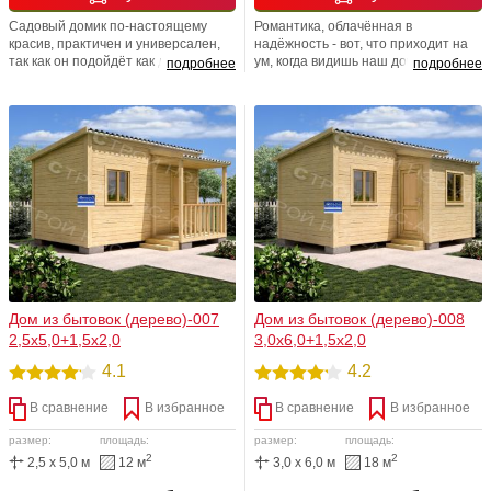
Садовый домик по-настоящему
Романтика, облачённая в
красив, практичен и универсален,
надёжность - вот, что приходит на
так как он подойдёт как для отдыха,
ум, когда видишь наш дом-бытовку
подробнее
подробнее
скажем, одинокой творческой
№ 6. В образе этой постройки
личности на лоне природы так и
читается твёрдое намерение
четы молодожёнов либо
годами служить своему хозяину
супружеской пары. Прекрасный
верой и правдой. Максимально
вариант для использования как
многофункциональная и полностью
гостевого домика. Полностью
утепленная постройка.
утепленный вариант!
Дом из бытовок (дерево)-007
Дом из бытовок (дерево)-008
2,5х5,0+1,5х2,0
3,0х6,0+1,5х2,0
4.1
4.2
В сравнение
В избранное
В сравнение
В избранное
размер:
площадь:
размер:
площадь:
2
2
2,5 x 5,0 м
12 м
3,0 x 6,0 м
18 м