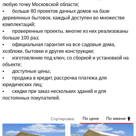
любую точку Московской области;
Площадь
•
больше 80 проектов дачных домов на базе
деревянных бытовок, каждый доступен во множестве
комплектаций;
2
—
м
•
проверенные проекты, многие из них реализованы
больше 100 раз;
•
Обшивка внешняя
официальная гарантия на все садовые дома,
хозблоки, бытовки и другие конструкции;
Блок- хаус
11
•
изготовление под ключ, со сборкой и установкой на
объекте;
Вагонка хвойных пород (класс С)
37
•
доступные цены;
Имитация бруса
1
•
продажа в кредит, рассрочка платежа для
юридических лиц;
Профнастил S-8
1
•
скидки при заказ нескольких зданий и для
Профнастил в РАЛ
10
постоянных покупателей.
Сайдинг
18
По цене
По имени
Сортировка:
Обшивка внутренняя
Вагонка хвойных пород (класс С)
78