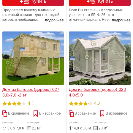
Купить
Купить
Предлагаем вашему вниманию
Если Вы стеснены в земельных
отличный вариант для тех людей,
условиях, то ДБ № 26 - это
которым необходимо
отличный вариант. Невероятно
подробнее
подробнее
минимизировать застраиваемую
удобный, уютный и практичный дом
земельную площадь. Размер
для загородного участка. Несмотря
2,3х6,0 (13,8м2) каждого этажа +
на свои скромные размеры (4х4)
невероятно милая лестница с
вместителен и удобен: в нём две
лестничным маршем. По всем
комнаты. На первом этаже комната
показателям выходит то, что
4х4. На втором этаже
данный проект удобен, уютен и
располагается достаточно
практичен.
просторная комната 3,5х4.
Дом из бытовок (дерево)-027
Дом из бытовок (дерево)-028
3,0х7,0 -2 эт
4,0х5,0
4.1
4.2
В сравнение
В избранное
В сравнение
В избранное
размер:
площадь:
размер:
площадь:
2
2
3,0 x 7,0 м
21 м
4,0 x 5,0 м
20 м