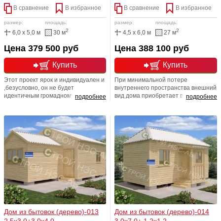
В сравнение
В избранное
В сравнение
В избранное
размер:
площадь:
размер:
площадь:
2
2
6,0 x 5,0 м
30 м
4,5 x 6,0 м
27 м
Цена 379 500 руб
Цена 388 100 руб
Купить
Купить
Этот проект ярок и индивидуален и
При минимальной потере
,безусловно, он не будет
внутреннего пространства внешний
идентичным громадному
вид дома приобретает весьма
подробнее
подробнее
количеству серых и типовых домов,
очаровательный и изысканный
расположенных по соседству. Для
внешний вид. Помимо крыльца и
вашего удобства мы решили
нестандартной кровельной
предложить возможность
системы, миловидный внешний вид
обустройства чердака в крыше
дому придает смещение конька
домика. Чердак получится не
крыши. Отличный вариант для
большим, но там прекрасно можно
круглодичного проживания
будет хранить утварь
Дом из бытовок (дерево)-013
Дом из бытовок (дерево)-014
2,5х3,0+3,0х4,0
3,0х7,0+ 1,2х1,2