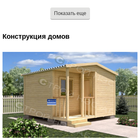
Только наша компания дарит Вам
имитация по брус, блок-хаус.
прекрасную возможность
Элегантная простота декора и
дополнять или изменять
геометрического орнамента
Показать еще
интересующие Вас проекты, так как
придает строению неповторимое
угодно вашей душе. Влюбленное в
очарование и подчеркивает его
свое дело команда СТРОЙ НЭСАБ-
неповторимый и яркий образ. Мы
н
счастливы баловать Вас!
Конструкция домов