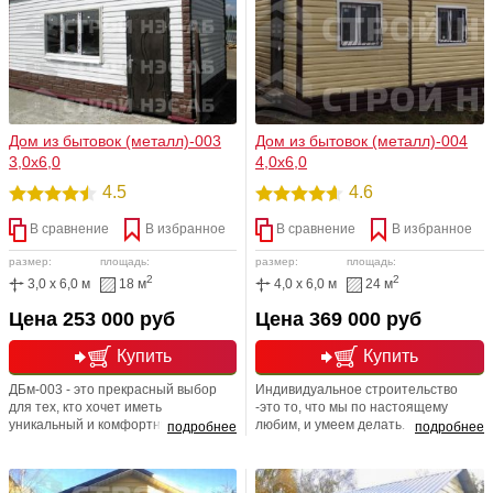
стильные и современные.
Дом из бытовок (металл)-003
Дом из бытовок (металл)-004
3,0х6,0
4,0х6,0
4.5
4.6
В сравнение
В избранное
В сравнение
В избранное
размер:
площадь:
размер:
площадь:
2
2
3,0 x 6,0 м
18 м
4,0 x 6,0 м
24 м
Цена 253 000 руб
Цена 369 000 руб
Купить
Купить
ДБм-003 - это прекрасный выбор
Индивидуальное строительство
для тех, кто хочет иметь
-это то, что мы по настоящему
уникальный и комфортный дом, на
любим, и умеем делать. Команда
подробнее
подробнее
основе металлических конструкций.
профессионалов компании СТРОЙ
Если Вы мечтаете именно о таком
НЭСАБ-н любит свою работу, и
проекте, тогда заказывайте
обожает радовать своих клиентов