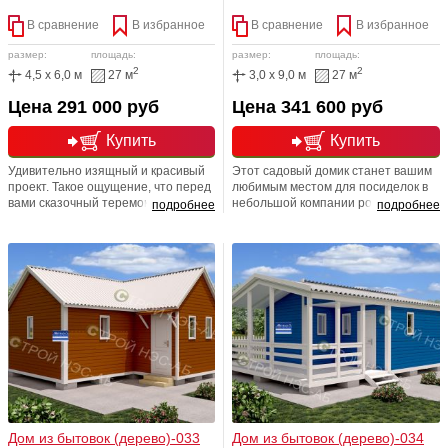
В сравнение
В избранное
В сравнение
В избранное
размер:
площадь:
размер:
площадь:
2
2
4,5 x 6,0 м
27 м
3,0 x 9,0 м
27 м
Цена 291 000 руб
Цена 341 600 руб
Купить
Купить
Удивительно изящный и красивый
Этот садовый домик станет вашим
проект. Такое ощущение, что перед
любимым местом для посиделок в
вами сказочный теремок. От этого
небольшой компании родных и
подробнее
подробнее
проекта так и дышит очарованием
близких, а небольшая терраса при
и уютом. Сам вид строения говорит
входе позволит вам при желании
о том, что иметь его на участке - это
уединиться и насладиться видами
настоящее удовольствие!
деревенской и загородной
Изюминкой проекта является
природы. Очаровательный дом
открытая терраса. Именно она
будет отлично смотреться как на
придаёт легкость и изящество.
большом, так и маленьком участке.
Дом из бытовок (дерево)-033
Дом из бытовок (дерево)-034