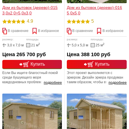
Дом из бытовок (дерево)-015
Дом из бытовок (дерево)-016
3,0х2,0+5,0х3,0
5,0х5,0
4.9
5
В сравнение
В избранное
В сравнение
В избранное
размер:
площадь:
размер:
площадь:
2
2
3,0 x 7,0 м
21 м
5,0 x 5,0 м
25 м
Цена 265 700 руб
Цена 388 100 руб
Купить
Купить
Если Вы ищите благостный покой
Этот проект выполняется с
среди бушующего моря
эркером. Дизайн эркера продуман
каждодневных проблем, то
таким образом, чтобы визуально
подробнее
подробнее
представляем вашему вниманию
увеличить пространство комнаты.
ДБ № 15, который влечёт, манит к
Помимо комнаты существуют еще
себе как магнит, даря ощущение
дополнительные комнаты и
благоденствия и равновесия. Как же
небольшая терраса. Возможна и
хорошо в конце трудовой недели
перепланировка дома с
подарить отраду своей душе,
изменением количества и длины
посетив такой невероятно милый и
перегородок и т.д.
очаровательный домик.