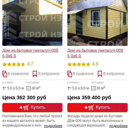
немедленно его в компании СТРОЙ
различными нестандартными и
НЭСАБ-н. Мы построим его для Вас
неординарными изделиями. Мы
быстро, качественно и непременно
готовы воплотить в жизнь любую
в срок!
Вашу мечту. Спешите оформить
заказ
Дом из бытовок (металл)-005
Дом из бытовок (металл)-006
5,0х6,0
5,0х6,0
4.7
4.8
В сравнение
В избранное
В сравнение
В избранное
размер:
площадь:
размер:
площадь:
2
2
5,0 x 6,0 м
30 м
5,0 x 6,0 м
30 м
Цена 362 300 руб
Цена 359 400 руб
Купить
Купить
Напоминаем Вам, что любой проект
Фасады модели дома из бытовки
из нашего каталога может быть
ДБм-006 могут быть выполнены в
индивидуальным и неповторимым.
следующих вариациях: сайдинг,
подробнее
подробнее