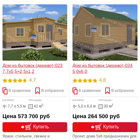
и является его основным козырем.
архитектурные решения
Одно из ярких достоинств этого
малоэтажного частного
одноэтажного дома, помимо крыши,
домостроения, соответствующие
- небольшая открытая терраса под
принципам эргономики,
общей крышей.
функциональности и экономии. А
именно, небольшую террасу и
удачную планировку комнат.
Дом из бытовок (дерево)-023
Дом из бытовок (дерево)-024
7,7х5,5+2,5х1,2
5,0х6,0
4.7
4.8
В сравнение
В избранное
В сравнение
В избранное
размер:
площадь:
размер:
площадь:
2
2
7,7 x 5,5 м
42 м
5,0 x 6,0 м
30 м
Цена 573 700 руб
Цена 264 500 руб
Купить
Купить
Яркое, стильное, свежее и
Проект дома 5х6 предназначен для