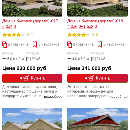
Дом из бытовок (дерево)-017
Дом из бытовок (дерево)-018
5,0х4,0
4,0х6,0+1,5х2,0
4.1
4.2
В сравнение
В избранное
В сравнение
В избранное
размер:
площадь:
размер:
площадь:
2
2
5,0 x 4,0 м
20 м
4,0 x 6,0 м
24 м
Цена 230 000 руб
Цена 341 600 руб
Купить
Купить
Дом просто мил и очарователен,
Этот проект является очень
настоящее воплощение мечты о
интересным решением для
комфорте и уюте. От него веет
небольшого загородного домика на
подробнее
подробнее
спокойствием и тем необъяснимым
вашем участке. Несмотря на
чувством, в котором переплетаются
наличие только одного этажа, в
благополучие и красота.
этом дачном доме небольшая
Складывается ощущение, что здесь
семья прекрасно проведет время и
может жить по-настоящему
не ощутит недостаток места. Очень
здоровая и счастливая семья.
элегантный внешний вид дома
будет привлекать к себе внимание.