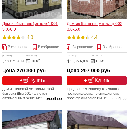
Дом из бытовок (металл)-001
Дом из бытовок (металл)-002
3,0х6,0
3,0х6,0
4.3
4.4
В сравнение
В избранное
В сравнение
В избранное
размер:
площадь:
размер:
площадь:
2
2
3,0 x 6,0 м
18 м
3,0 x 6,0 м
18 м
Цена 270 300 руб
Цена 297 900 руб
Купить
Купить
Дом из типовой металлической
Предлагаем Вашему вниманию
бытовки ДБм-001 является
постройку дома по уникальному
оптимальным решением в жизни
проекту, аналогов Вы не найдете!
подробнее
подробнее
каждого начинающего дачника.
Влюбленная в свое дело команда
Наши строения непросто красивы,
профессионалов внимательно
они очаровательны, изысканы и
изучит все ваши пожелания.
многофункциональны. Компания
Именно мы воплотим Вашу мечту в
ООО СТРОЙ НЭСАБ-Н производит
реальность в короткие сроки и по
недорогие бытовки, металлические,
разумной цене.