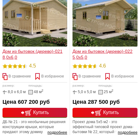
линий.По своим размерам дом
эркера в комнате, которая за счет
довольно шикарен и просторен.
этого архитектурного элемента
становится просторной и уютной.
Дом из бытовок (дерево)-021
Дом из бытовок (дерево)-022
8,0х6,0
5,0х5,0
4.5
4.6
В сравнение
В избранное
В сравнение
В избранное
размер:
площадь:
размер:
площадь:
2
2
8,0 x 6,0 м
48 м
5,0 x 5,0 м
25 м
Цена 607 200 руб
Цена 287 500 руб
Купить
Купить
ДБ № 21 - это необычные решения
Проект дома 5х5 м2 - это
конструкции крыши, которые
эффектный типовой проект дома-
придают этому домику
бытовки № 22, который включает
подробнее
подробнее
очаровательный внешний вид, что
современные модные