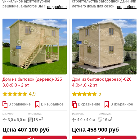
уникальное архитектурное
строительства загородной дачи или
решение, аналогов Вы вряд ли
летнего дома для сезонного
подробнее
подробнее
встретите. Современный стильный
проживания. Он прекрасно
дизайн, просторная площадь,
впишется в природный ландшафт и
многофункциональность в
станет экологически чистым
исполнении, отделан
современным жильем, в котором
современными экологичными
микроклимат создается благодаря
материалами. Полностью
полезным свойствам натуральной
утепленный вариант. Мы рады
древесины.
радовать и баловать Вас!
Дом из бытовок (дерево)-025
Дом из бытовок (дерево)-026
3,0х6,0 - 2 эт.
4,0х4,0 -2 эт
4.9
5
В сравнение
В избранное
В сравнение
В избранное
размер:
площадь:
размер:
площадь:
2
2
3,0 x 6,0 м
18 м
4,0 x 4,0 м
16 м
Цена 407 100 руб
Цена 458 900 руб