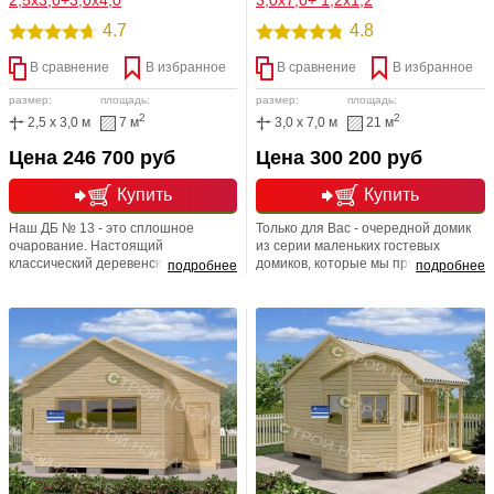
4.7
4.8
В сравнение
В избранное
В сравнение
В избранное
размер:
площадь:
размер:
площадь:
2
2
2,5 x 3,0 м
7 м
3,0 x 7,0 м
21 м
Цена 246 700 руб
Цена 300 200 руб
Купить
Купить
Наш ДБ № 13 - это сплошное
Только для Вас - очередной домик
очарование. Настоящий
из серии маленьких гостевых
классический деревенский домик.
домиков, которые мы предлагаем
подробнее
подробнее
Причём, здесь классика стиля не
по демократичной цене для своих
только во внешнем облике, но и во
клиентов. Отличительная черта
всех тех благах, которыми
этого строения - это шикарный
обладают деревянные деревенские
размер, нестандартная кровельная
дома. Здесь вам и отличный
система и очаровательное крыльцо.
микроклимат, благодаря
естественному воздухообмену и
низкая звуко- и теплопроводность.