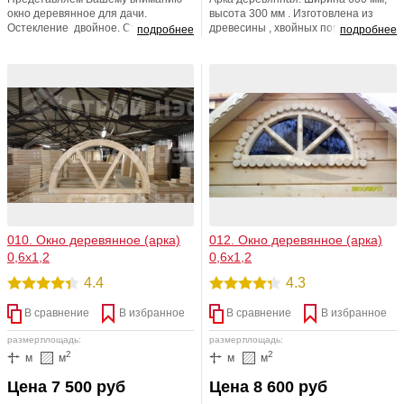
окно деревянное для дачи.
высота 300 мм . Изготовлена из
Остекление двойное. Створки
древесины , хвойных пород. Cосна
подробнее
подробнее
свинчены и открываются
является природным антисептиком,
одновременно. Петли установлены.
она и слабо подвержена гниению,
Замки врезаны. Штапик набит.
поражению грибком и плесенью.
Характерная черта, внутренняя и
Стоит отметить и то, что
наружная створки скреплены
бактерицидные вещества
дополнительно с помощью винтов.
выделяются в процессе
Очарователен и вырез в форме
эксплуатации, а также очищают
арке под стекло.
воздух внутри помещения.
010. Окно деревянное (арка)
012. Окно деревянное (арка)
0,6х1,2
0,6х1,2
4.4
4.3
В сравнение
В избранное
В сравнение
В избранное
размер:
площадь:
размер:
площадь:
2
2
м
м
м
м
Цена 7 500 руб
Цена 8 600 руб