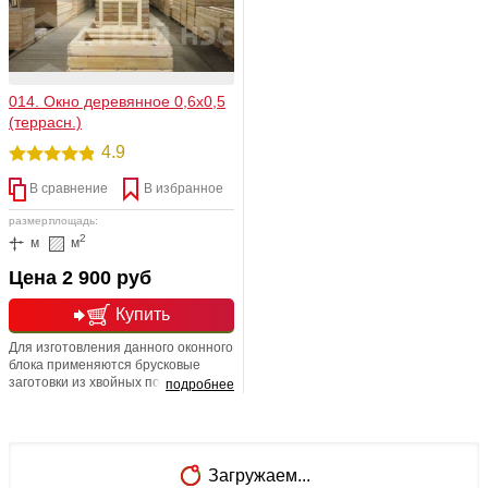
90
также неплохую шумоизоляцию.
014. Окно деревянное 0,6х0,5
(террасн.)
4.9
В сравнение
В избранное
размер:
площадь:
2
м
м
Цена 2 900 руб
Купить
Для изготовления данного оконного
блока применяются брусковые
заготовки из хвойных пород
подробнее
древесины (ель, сосна). Рама
бессучковая. Остекление
одинарное. Размер 06-05.
Собирается из бруса шириной 43
(мм) и толщиной 43 (мм). Размер
Загружаем...
изделия (В*Ш): 600*500, толщина