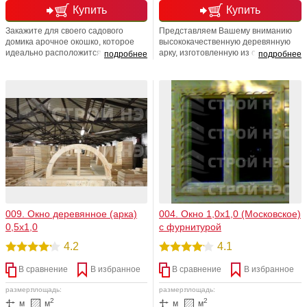
Купить
Купить
Закажите для своего садового
Представляем Вашему вниманию
домика арочное окошко, которое
высококачественную деревянную
идеально расположится в
арку, изготовленную из сосны.
подробнее
подробнее
чердачном помещении вашего
Размерная линейка: ширина 1200
домика. Арочная форма окна
мм, высота 600 мм. Данная
невероятно хороша! Она
арка идеально впишется в
подчеркнет изысканный вкус
интерьер вашего загородного
владельца, а также выделит его на
домика. Арка не только экологичная
фоне окружающих. Арочное окно -
и надежная, но и не очень дорогая.
это лучшее решение для всех
Обязательно придется по вкусу
эстетов!
любому хозяину.
009. Окно деревянное (арка)
004. Окно 1,0х1,0 (Московское)
0,5х1,0
с фурнитурой
4.2
4.1
В сравнение
В избранное
В сравнение
В избранное
размер:
площадь:
размер:
площадь:
2
2
м
м
м
м