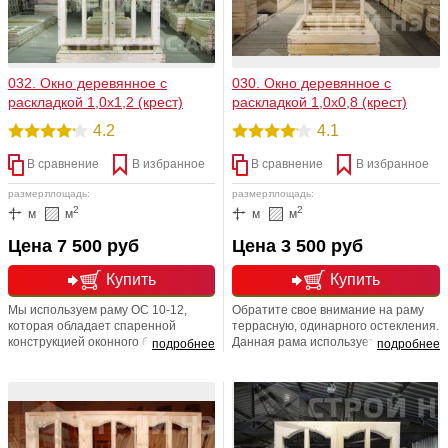
032. Окно деревянное с
030. Окно деревянное с
раскладкой 1,0х1,2 (крест)
раскладкой 1,0х0,8 (крест)
4.2
4.1
В сравнение
В избранное
В сравнение
В избранное
размер:
площадь:
размер:
площадь:
2
2
м
м
м
м
Цена 7 500 руб
Цена 3 500 руб
Купить
Купить
Мы используем раму ОС 10-12,
Обратите свое внимание на раму
которая обладает спаренной
террасную, одинарного остекления.
конструкцией оконного блока, с
Данная рама используется для
подробнее
подробнее
навеской наружной створки на
установки в проемы при
внутреннюю, а внутренней на
строительстве хозблоков, бань,
коробку изделия. Внутренняя и
дачных домов, веранд. Размер
наружная створки дополнительно
изделия (В*Ш): 1000*800. Толщина
скреплены винтами. Отлично
рамы 43 (мм). Конструкция рамы
подходит для различных дачных и
предусматривает остекление