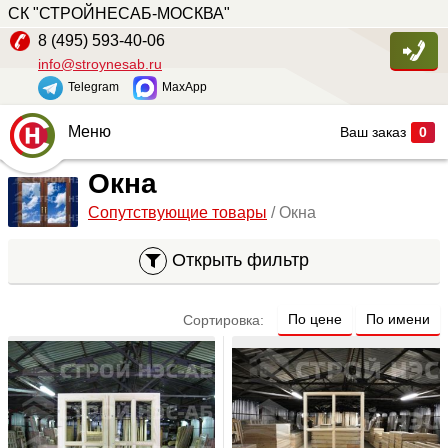
СК "СТРОЙНЕСАБ-МОСКВА"
8 (495) 593-40-06
info@stroynesab.ru
Telegram
MaxApp
Меню
Ваш заказ
0
Главная
Окна
Сопутствующие товары
/ Окна
Каталог
Услуги
Открыть фильтр
Наши работы
По цене
По имени
Сортировка:
Сопутствующие товары
О компании
Контакты