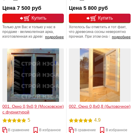
Цена 7 500 руб
Цена 5 800 руб
Купить
Купить
Только для Вас и только у нас в
Хотелось бы отметить и тот факт,
продаже - великолепная арка,
что древесина сосны невероятно
изготовленная из древесины,
прочная. При этом она слабо
подробнее
подробнее
хвойных пород. Размерная
подвержена гниению, а также
линейка: ширина 1000 мм, высота
поражению грибком либо плесенью.
500 мм. Окна из дерева, считаются
Все эти показатели означают
самым лучшим вариантом. Ведь
только одно - окна прослужат вам
только деревянные окна дышат,
достаточно долго. Фурнитура уже в
поэтому всегда в вашем доме будет
комплектации окна
свежий воздух. Безусловно, это
важный показатель (если вы
заботитесь о здоровье ваших
детей).
001. Окно 0,9х0,9 (Московское)
002. Окно 0,8х0,8 (бытовочное)
с фурнитурой
5
4.9
В сравнение
В избранное
В сравнение
В избранное