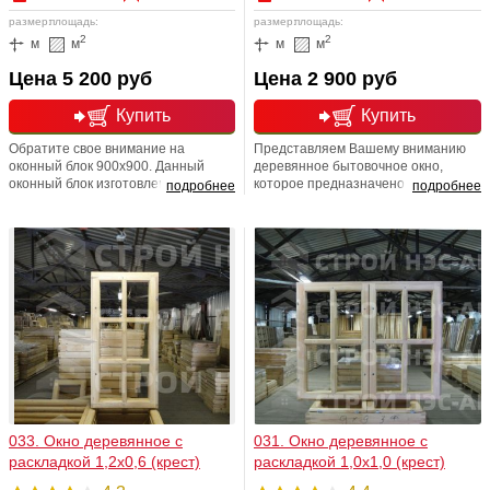
размер:
площадь:
размер:
площадь:
2
2
м
м
м
м
Цена 5 200 руб
Цена 2 900 руб
Купить
Купить
Обратите свое внимание на
Представляем Вашему вниманию
оконный блок 900х900. Данный
деревянное бытовочное окно,
оконный блок изготовлен из сосны,
которое предназначено для
подробнее
подробнее
и соответственно, является
различных бытовочных помещений.
экологически безопасным товаром.
Размер его составляет 0,8х0,8.
Стоит отметить и существование
Одинарное остекление. Открытие
бактерицидных веществ, которые
снаружи. Фурнитура в стоимость не
выделяются в процессе
включена, т. е. оплачивается
эксплуатации товара,
дополнительно: из расчета 1 500
следовательно, очищают воздух
рублей за весь комплект.
внутри помещения.
033. Окно деревянное с
031. Окно деревянное с
раскладкой 1,2х0,6 (крест)
раскладкой 1,0х1,0 (крест)