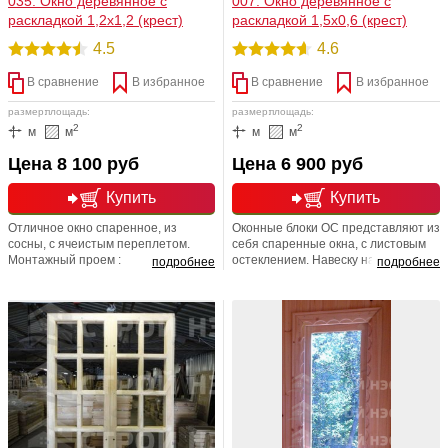
035. Окно деревянное с
007. Окно деревянное с
раскладкой 1,2х1,2 (крест)
раскладкой 1,5х0,6 (крест)
4.5
4.6
В сравнение
В избранное
В сравнение
В избранное
размер:
площадь:
размер:
площадь:
2
2
м
м
м
м
Цена 8 100 руб
Цена 6 900 руб
Купить
Купить
Отличное окно спаренное, из
Оконные блоки ОС представляют из
сосны, с ячеистым переплетом.
себя спаренные окна, с листовым
Монтажный проем :
остеклением. Навеску наружных
подробнее
подробнее
высота-1200мм, ширина-1200мм.
створок на внутренние, а
Фактические размеры высота-1160,
внутренних створок на коробку. В
ширина-1170. Окно невероятно
конструкция оконных блоков
красивое, добротное и надежное.
заложено распашное открывание
Может использоваться для веранд,
створчатых элементов. Створки в
хозблоков, бытовок, садовых
окнах спаренной конструкции
домиков. Природный материал
открываются во внутрь помещения,
безопасен, экологически чист.
открывание створок наружу
невозможно.