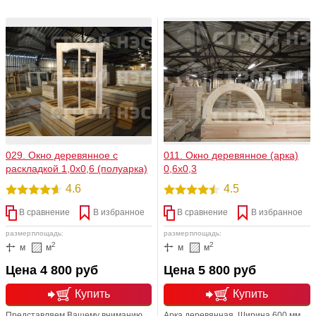
вариантом деревянных окон.
Область применения: используется
Произрастает сосна повсеместно и
для установки в проемы при
соответственно, стоит недорого.
строительстве дачных домов,
Конечно, ее эксплуатационные
веранд, хозяйственных построек.
характеристики хуже, чем у
Размер изделия (В*Ш): 1000-1000
лиственницы и дуба, но все же это
мм. Комплект фурнитуры: замок
не пластик. Природный материал
петли. Штапик. Стекло в комплекте.
экологически чист и безопасен.
029. Окно деревянное с
011. Окно деревянное (арка)
раскладкой 1,0х0,6 (полуарка)
0,6х0,3
4.6
4.5
В сравнение
В избранное
В сравнение
В избранное
размер:
площадь:
размер:
площадь:
2
2
м
м
м
м
Цена 4 800 руб
Цена 5 800 руб
Купить
Купить
Представляем Вашему вниманию
Арка деревянная. Ширина 600 мм,