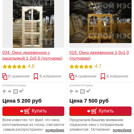
Уверяем Вас, наши изделия и наши
развернутого в стране на рубеже
возможности обязательно Вас
80-х годов. Потому что они имеют
порадуют! Мы счастливы баловать
неплохие показатели по
вас!
теплосбережению они обладают
лучшим светопропусканием, т.е.
меньше загораживают световой
проем.
034. Окно деревянное с
019. Окно деревянное 1,0х1,0
раскладкой 1,2х0,6 (полуарка)
(полуарка)
4.8
4.7
В сравнение
В избранное
В сравнение
В избранное
размер:
площадь:
размер:
площадь:
2
2
м
м
м
м
Цена 5 200 руб
Цена 7 500 руб
Купить
Купить
Всем известен тот факт, что окна,
Предлагаем Вашему вниманию
изготовленные из сосны, считаются
террасное окно с полуарочным
самым распространенным
элементом . Остекление двойное.
подробнее
подробнее