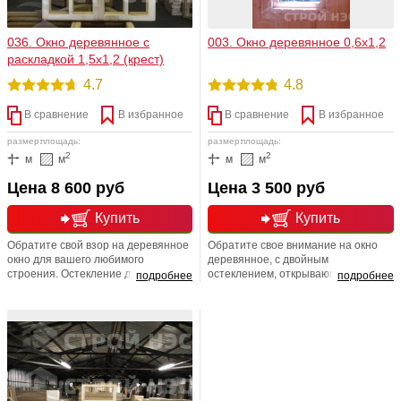
036. Окно деревянное с
003. Окно деревянное 0,6х1,2
раскладкой 1,5х1,2 (крест)
4.7
4.8
В сравнение
В избранное
В сравнение
В избранное
размер:
площадь:
размер:
площадь:
2
2
м
м
м
м
Цена 8 600 руб
Цена 3 500 руб
Купить
Купить
Обратите свой взор на деревянное
Обратите свое внимание на окно
окно для вашего любимого
деревянное, с двойным
строения. Остекление двойное.
остеклением, открывающееся, с
подробнее
подробнее
Переплет крестовой. Петли
фурнитурой. Данный оконный блок
установлены. Замки врезаны.
выполняется в соответствии с
Штапик набит. Внутренняя и
международными и
наружная створки скреплены
отечественными стандартами
дополнительно посредством
качества, т.е.соответствуют всем
винтов. Проем монтажный:
нормам и требованиям
1500*1200. Изделия размер (мм):
безопасности. Стоит отметить
1460*1170, Толщина коробки, (мм):
отличную их теплоизоляцию, а