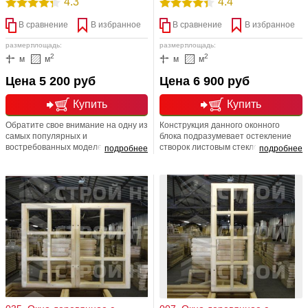
4.3
4.4
В сравнение
В избранное
В сравнение
В избранное
размер:
площадь:
размер:
площадь:
2
2
м
м
м
м
Цена 5 200 руб
Цена 6 900 руб
Купить
Купить
Обратите свое внимание на одну из
Конструкция данного оконного
самых популярных и
блока подразумевает остекление
востребованных моделей
створок листовым стеклом
подробнее
подробнее
деревянных окон. Двойное
толщиной 4 мм. Специалисты
остекление. Тип ОС (две створки
компании СТРОЙ НЭС-АБ для
свинчены и открываются
установки стекол уже применяли
одновременно),с крестовым
водостойкий силиконовый герметик.
переплетом. Монтажный проем,
Проем монтажный, (мм): 1000*1000,
(мм): 1200*600, Размер изделия,
Размер изделия, (мм): 960*970,
(мм): 1160*570, Толщина коробки,
Толщина коробки, (мм): 90
(мм): 90. Фурнитура в комплекте.