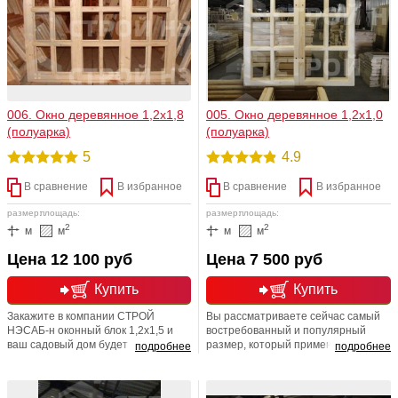
садовых домов, а также хозблоках.
листовым стеклом толщиной до
4мм. Штапик в комплекте.
006. Окно деревянное 1,2х1,8
005. Окно деревянное 1,2х1,0
(полуарка)
(полуарка)
5
4.9
В сравнение
В избранное
В сравнение
В избранное
размер:
площадь:
размер:
площадь:
2
2
м
м
м
м
Цена 12 100 руб
Цена 7 500 руб
Купить
Купить
Закажите в компании СТРОЙ
Вы рассматриваете сейчас самый
НЭСАБ-н оконный блок 1,2х1,5 и
востребованный и популярный
ваш садовый дом будет выглядеть
размер, который применяется при
подробнее
подробнее
стильно и красиво, ну, а атмосфера
дачном строительстве. Вообще,
в нем -это отдельная песня, потому
окна ОС обрели свою популярность
что всегда будет теплой и уютной.
в период массового строительства,