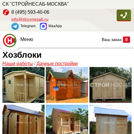
СК "СТРОЙНЕСАБ-МОСКВА"
8 (495) 593-40-06
info@stroynesab.ru
Telegram
MaxApp
Меню
Ваш заказ
0
Хозблоки
Главная
Наши работы
/
Дачные постройки
Каталог
Услуги
Наши работы
Сопутствующие товары
О компании
Контакты