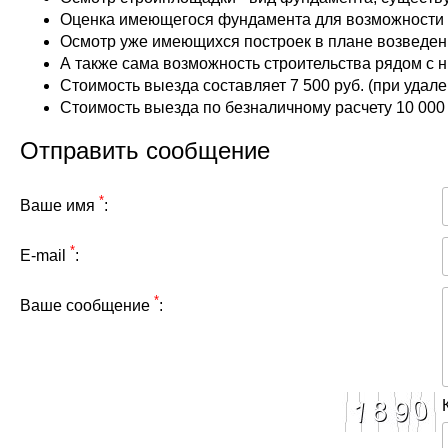
М
БК Карк
Дровник
Оценка имеющегося фундамента для возможности
Строительные бытовки
Из пено
П
БК Пави
Осмотр уже имеющихся построек в плане возведен
Вольеры
Блок-контейнеры
В
А также сама возможность строительства рядом с 
Курятни
Стоимость выезда составляет 7 500 руб. (при удале
Дачные бытовки
L
Беседки
Стоимость выезда по безналичному расчету 10 000 р
Перголы
Отправить сообщение
Крылечк
Навесы 
*
Ваше имя
:
Веранды
Дома дл
*
E-mail
:
*
Ваше сообщение
: