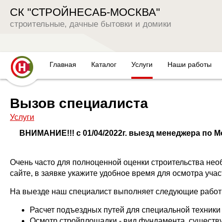
СК "СТРОЙНЕСАБ-МОСКВА"
строительные, дачные бытовки и домики
Главная
Каталог
Услуги
Наши работы
Металлические бытовки
Благоустройство
Металлические 
БК Вагон
Вызов специалиста
БК Орга
Деревянные бытовки
Как купить
Металлическая 
Эконом
БК пане
Услуги
Дачные
Дома на базе бытовок
Доставка
Дом из металл б
Металли
БК ЛДС
С веран
ВНИМАНИЕ!!! с 01/04/2022г. выезд менеджера по М
Каркас и
Садовые домики
Фундамент
Деревянные быт
Евро
БК Elite
Строите
Дачные
Хозблоки
Вызов специалиста
Садовые домик
Бытовки
БК VIP
Очень часто для полноценной оценки строительства нео
Финские
Хозблок
Модульные здания
Варианты отделки
Дачные построй
В
БК Скла
сайте, в заявке укажите удобное время для осмотра уча
Садовы
И
Посты охраны
Беседки
БК Суши
На выезде наш специалист выполняет следующие работ
Мечта
Б
БК Сани
Дачные постройки
Дачные
Двухэта
Расчет подъездных путей для специальной техники
М
БК Сэнд
Туалеты
Дачные домики
Евро-бо
Осмотр стройплощадки - вид фундамента, сущест