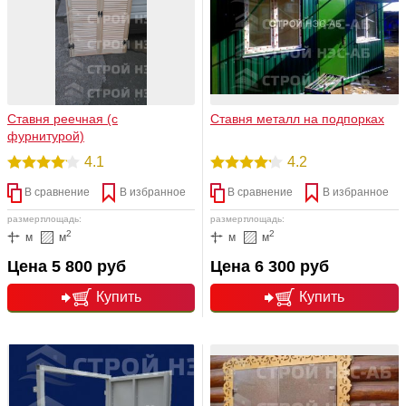
Ставня реечная (с
Ставня металл на подпорках
фурнитурой)
4.1
4.2
В сравнение
В избранное
В сравнение
В избранное
размер:
площадь:
размер:
площадь:
2
2
м
м
м
м
Цена 5 800 руб
Цена 6 300 руб
Купить
Купить
подробнее
подробнее