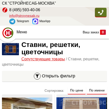
СК "СТРОЙНЕСАБ-МОСКВА"
8 (495) 593-40-06
info@stroynesab.ru
Telegram
MaxApp
Меню
Ваш заказ
0
Главная
Ставни, решетки,
цветочницы
Каталог
Сопутствующие товары
/ Ставни, решетки,
Услуги
цветочницы
Наши работы
Открыть фильтр
Сопутствующие товары
О компании
По цене
По имени
Сортировка:
Контакты