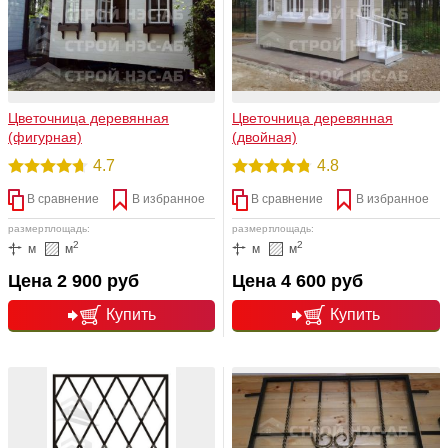
Цветочница деревянная
Цветочница деревянная
(фигурная)
(двойная)
4.7
4.8
В сравнение
В избранное
В сравнение
В избранное
размер:
площадь:
размер:
площадь:
2
2
м
м
м
м
Цена 2 900 руб
Цена 4 600 руб
Купить
Купить
подробнее
подробнее