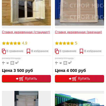
Ставня деревянная (стандарт)
Ставня деревянная (реечная)
4.9
5
В сравнение
В избранное
В сравнение
В избранное
размер:
площадь:
размер:
площадь:
2
2
м
м
м
м
Цена 3 500 руб
Цена 4 000 руб
Купить
Купить
подробнее
подробнее