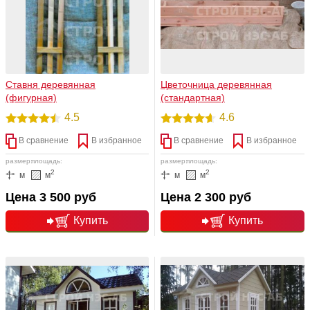
Ставня деревянная
Цветочница деревянная
(фигурная)
(стандартная)
4.5
4.6
В сравнение
В избранное
В сравнение
В избранное
размер:
площадь:
размер:
площадь:
2
2
м
м
м
м
Цена 3 500 руб
Цена 2 300 руб
Купить
Купить
подробнее
подробнее