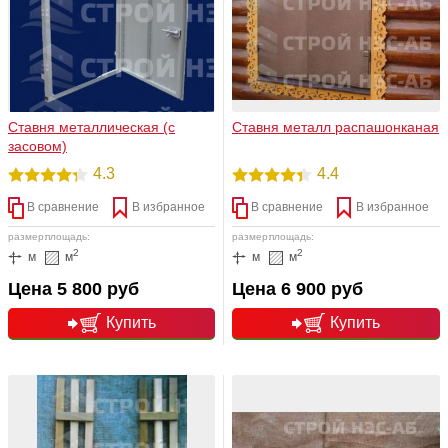
Ставня металлическая (с
Ставня металл распашонканая
засовом)
4.3
4.4
В сравнение
В избранное
В сравнение
В избранное
размер:
площадь:
размер:
площадь:
2
2
м
м
м
м
Цена 5 800 руб
Цена 6 900 руб
Купить
Купить
подробнее
подробнее