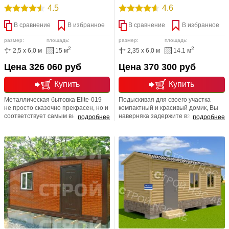
4.5
4.6
В сравнение
В избранное
В сравнение
В избранное
размер:
площадь:
размер:
площадь:
2
2
2,5 x 6,0 м
15 м
2,35 x 6,0 м
14.1 м
Цена 326 060 руб
Цена 370 300 руб
Купить
Купить
Металлическая бытовка Elite-019
Подыскивая для своего участка
не просто сказочно прекрасен, но и
компактный и красивый домик, Вы
соответствует самым высоким
наверняка задержите взгляд на
подробнее
подробнее
требованиям качества. Так, не
дачном домике Elite-020. Именно в
смотря на всё своё внешнее
этой модели мы постарались
изящество, внутреннее убранство
сконцентрировать все самое
также на высоком уровне.
лучшее, уместив это в небольшие
Однозначно одно, что от данного
размеры. Неослабевающий спрос
проекта будут в восторге самые
на эту модель свидетельствует о
заядлые приобретатели. Любая
том, что мы не ошиблись.
размерная линейка! Любая
перепланировка!