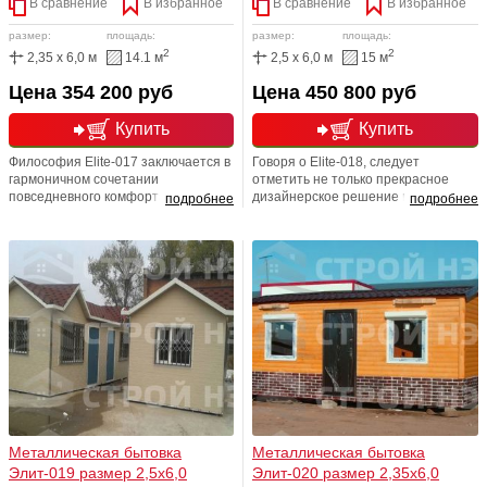
В сравнение
В избранное
В сравнение
В избранное
размер:
площадь:
размер:
площадь:
2
2
2,35 x 6,0 м
14.1 м
2,5 x 6,0 м
15 м
Цена 354 200 руб
Цена 450 800 руб
Купить
Купить
Философия Еlite-017 заключается в
Говоря о Elite-018, следует
гармоничном сочетании
отметить не только прекрасное
повседневного комфорта и
дизайнерское решение наших
подробнее
подробнее
изысканной непринужденности.
архитекторов, но и
Этот принцип воплощается в
функциональные преимущества
смешении различных фактурных
строения. Кровельная система
материалов, а также принтов,
спроектирована таким образом,
эффектной цветовой палитры.
чтобы защитить от осадков не
Водосливы не включены в
только входную группу окон и двери,
стоимость проекта. Любая
но и непосредственного самого
размерная линейка!Любая
обладателя этого строения
перепланировка! Полностью
утепленный вариант!
Металлическая бытовка
Металлическая бытовка
Элит-019 размер 2,5х6,0
Элит-020 размер 2,35х6,0