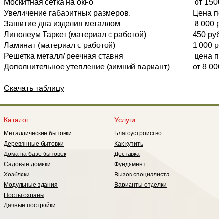
Москитная сетка на окно
от 150
Увеличение габаритных размеров.
Цена п
Зашитие дна изделия металлом
8 000 
Линолеум Таркет (материал с работой)
450 руб
Ламинат (материал с работой)
1 000 р
Решетка металл/ реечная ставня
цена п
Дополнительное утепление (зимний вариант)
от 8 00
Скачать таблицу
Каталог
Услуги
Металлические бытовки
Благоустройство
Деревянные бытовки
Как купить
Дома на базе бытовок
Доставка
Садовые домики
Фундамент
Хозблоки
Вызов специалиста
Модульные здания
Варианты отделки
Посты охраны
Дачные постройки