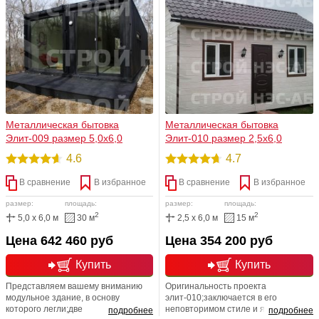
миниатюрный офис- дом.
стиль и шарм. В стоимость проекта
Обращаем Ваше внимание, что к
включено все, что Вы видите на
строению можно пристроить
фото! Возможны различные
веранду или террасу. Простор для
варианты отделочного материала
реализации фантазий обширен!
Металлическая бытовка
Металлическая бытовка
Элит-009 размер 5,0х6,0
Элит-010 размер 2,5х6,0
4.6
4.7
В сравнение
В избранное
В сравнение
В избранное
размер:
площадь:
размер:
площадь:
2
2
5,0 x 6,0 м
30 м
2,5 x 6,0 м
15 м
Цена 642 460 руб
Цена 354 200 руб
Купить
Купить
Представляем вашему вниманию
Оригинальность проекта
модульное здание, в основу
элит-010;заключается в его
которого легли;две
неповторимом стиле и ярком
подробнее
подробнее