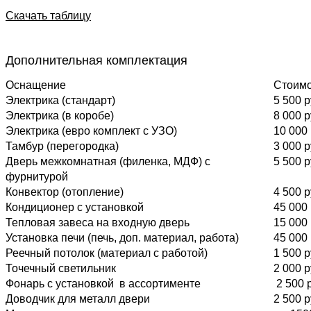
Скачать таблицу
Дополнительная комплектация
Оснащение
Стоимо
Электрика (стандарт)
5 500 р
Электрика (в коробе)
8 000 р
Электрика (евро комплект с УЗО)
10 000 
Тамбур (перегородка)
3 000 р
Дверь межкомнатная (филенка, МДФ) с
5 500 р
фурнитурой
Конвектор (отопление)
4 500 р
Кондиционер с установкой
45 000 
Тепловая завеса на входную дверь
15 000 
Установка печи (печь, доп. материал, работа)
45 000 
Реечный потолок (материал с работой)
1 500 р
Точечный светильник
2 000 р
Фонарь с установкой в ассортименте
2 500 р
Доводчик для металл двери
2 500 р