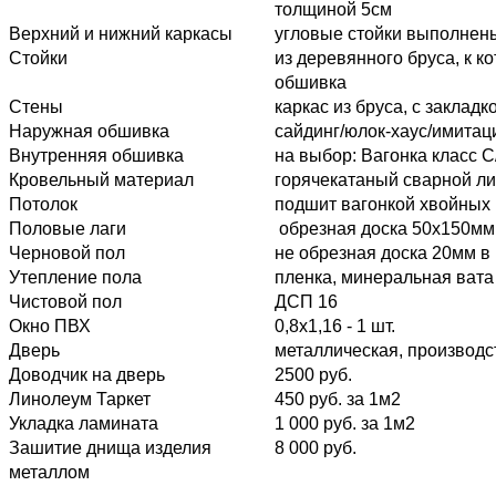
толщиной 5см
Верхний и нижний каркасы
угловые стойки выполнены
Стойки
из деревянного бруса, к 
обшивка
Стены
каркас из бруса, с закла
Наружная обшивка
сайдинг/юлок-хаус/имитац
Внутренняя обшивка
на выбор: Вагонка класс 
Кровельный материал
горячекатаный сварной ли
Потолок
подшит вагонкой хвойных 
Половые лаги
обрезная доска 50х150мм,
Черновой пол
не обрезная доска 20мм в 
Утепление пола
пленка, минеральная вата
Чистовой пол
ДСП 16
Окно ПВХ
0,8х1,16 - 1 шт.
Дверь
металлическая, производст
Доводчик на дверь
2500 руб.
Линолеум Таркет
450 руб. за 1м2
Укладка ламината
1 000 руб. за 1м2
Зашитие днища изделия
8 000 руб.
металлом