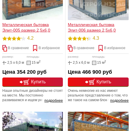
Металлическая бытовка
Металлическая бытовка
Элит-005 размер 2,5х6,0
Элит-006 размер 2,5х6,0
4.2
4.3
В сравнение
В избранное
В сравнение
В избранное
размер:
площадь:
размер:
площадь:
2
2
2,5 x 6,0 м
15 м
2,5 x 6,0 м
15 м
Цена 354 200 руб
Цена 466 900 руб
Купить
Купить
Наши опытные дизайнеры не стоят
Очень немногие из нас имеют
на месте. Мы постоянно
реальное представление о том, что
развиваемся и ищем уникальные и
же такое на самом блок-контейнер.
подробнее
подробнее
интересные идеи, которые
Как правило, все наши познания
,безусловно, придутся по вкусу
ограничиваются термином
нашим любимым приобретателям.
металлическая бытовка. Область
Обращаем Ваше внимание на то,
применения стройка. На самом же
что мы рады будем помочь Вам
деле эволюция бытовки шагнула
найти ваш идеальный дизайн. Мы
далеко и значительно вперед.