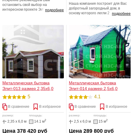
Наша компания построит для Вас
остановить свой выбор на
добротный загородный дом, в
интересном проекте Элит-011.
подробнее
основу которого легли 2
подробнее
Философия проекта отличается не
металлические бытовки и такого же
только нестандартным внешним
размера веранда, по уникальному
видом, но и ,безусловно,
проекту, разработанному
многофункциональностью
архитекторами компании СТРОЙ
использования. Возможна любая
НЭСАБ-н. Наши специалисты
перепланировка. Полностью
ответственно подходят к каждому
утепленный вариант. Любая
проекту и стремятся, чтобы клиент
размерная линейка
остался максимально доволен,
полученным результатом.
Металлическая бытовка
Металлическая бытовка
Элит-013 размер 2,35х6,0
Элит-014 размер 2,5х6,0
5
4.1
В сравнение
В избранное
В сравнение
В избранное
размер:
площадь:
размер:
площадь:
2
2
2,35 x 6,0 м
14.1 м
2,5 x 6,0 м
15 м
Цена 378 420 руб
Цена 289 800 руб