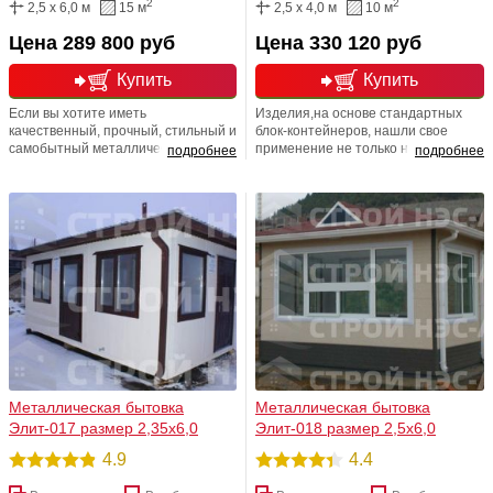
2
2
2,5 x 6,0 м
15 м
2,5 x 4,0 м
10 м
Цена 289 800 руб
Цена 330 120 руб
Купить
Купить
Если вы хотите иметь
Изделия,на основе стандартных
качественный, прочный, стильный и
блок-контейнеров, нашли свое
самобытный металлический дом,
применение не только на
подробнее
подробнее
обратитесь в компанию СТРОЙ
строительных и загородных
НЭСАБ-н. В арсенале нашей
участках, но,и в реалиях
компании тысячи удачных проектов
мегаполиса. Рост их популярности,
и разработок по
безусловно, связан не только с
усовершенствованию и
прекрасным внешним видом
моделированию типовой
изделия и относительно недорогой
продукции.
ценовой политикой, но и полностью
автономной жизненной системой
обеспечения.
Металлическая бытовка
Металлическая бытовка
Элит-017 размер 2,35х6,0
Элит-018 размер 2,5х6,0
4.9
4.4