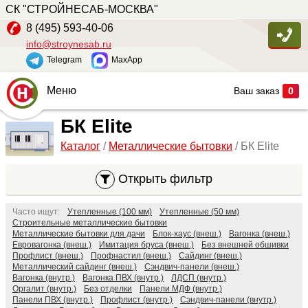
СК "СТРОЙНЕСАБ-МОСКВА"
БК Вагонка (класс С)
0
8 (495) 593-40-06
БК Оргалит (ДВП)
0
info@stroynesab.ru
БК панели Мдф/Пвх
Telegram
MaxApp
63
БК ЛДСП
63
Меню
Ваш заказ
0
БК Elite
24
Главная
БК Elite
БК VIP
66
Каталог
/
Металлические бытовки
/ БК Elite
Каталог
БК Склад
2
Услуги
БК Сушилки
Открыть фильтр
3
Наши работы
БК Санитарные
22
Часто ищут:
Утепленные (100 мм)
Утепленные (50 мм)
БК Сэндвич-панели
Сопутствующие товары
Строительные металлические бытовки
21
Металлические бытовки для дачи
Блок-хаус (внеш.)
Вагонка (внеш.)
БК Каркас
Евровагонка (внеш.)
Имитация бруса (внеш.)
Без внешней обшивки
2
О компании
Профлист (внеш.)
Профнастил (внеш.)
Сайдинг (внеш.)
Металлический сайдинг (внеш.)
Сэндвич-панели (внеш.)
БК Павильон
10
Контакты
Вагонка (внутр.)
Вагонка ПВХ (внутр.)
ЛДСП (внутр.)
Оргалит (внутр.)
Без отделки
Панели МДФ (внутр.)
Панели ПВХ (внутр.)
Профлист (внутр.)
Сэндвич-панели (внутр.)
Цена