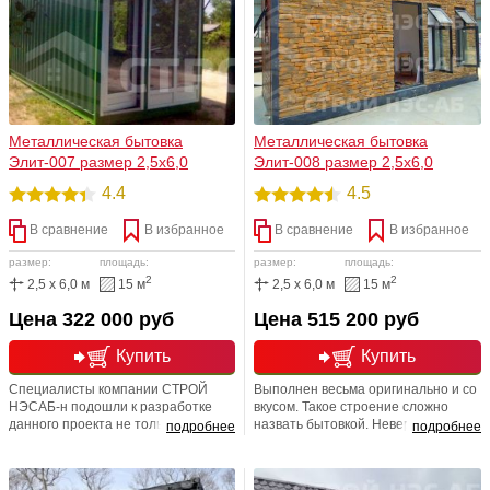
всего лишь на расстоянии
Теперь из них
телефонного звонка!
формируются:офисные здания,
кафе, киоски, дачные дома и т.д.
Металлическая бытовка
Металлическая бытовка
Элит-007 размер 2,5х6,0
Элит-008 размер 2,5х6,0
4.4
4.5
В сравнение
В избранное
В сравнение
В избранное
размер:
площадь:
размер:
площадь:
2
2
2,5 x 6,0 м
15 м
2,5 x 6,0 м
15 м
Цена 322 000 руб
Цена 515 200 руб
Купить
Купить
Специалисты компании СТРОЙ
Выполнен весьма оригинально и со
НЭСАБ-н подошли к разработке
вкусом. Такое строение сложно
данного проекта не только с умом,
назвать бытовкой. Невероятно
подробнее
подробнее
но и всем сердцем. В результате из
красивая и интересная внешняя
обычного блок контейнера мы
отделка, окна ПВХ - придают
смастерили уютный и симпатичный
изделию своеобразную красоту,