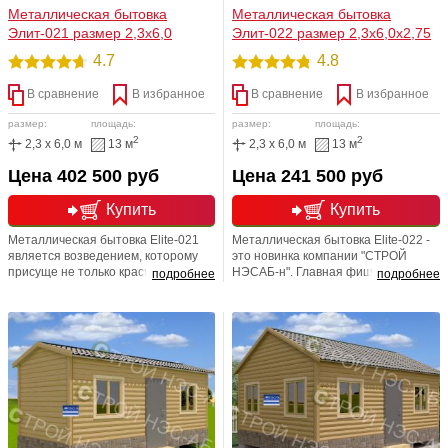
Металлическая бытовка
Металлическая бытовка
Элит-021 размер 2,3х6,0
Элит-022 размер 2,3х6,0х2,75
4.7
4.8
В сравнение
В избранное
В сравнение
В избранное
размер:
площадь:
размер:
площадь:
2
2
2,3 x 6,0 м
13 м
2,3 x 6,0 м
13 м
Цена 402 500 руб
Цена 241 500 руб
Купить
Купить
Металлическая бытовка Elite-021
Металлическая бытовка Elite-022 -
является возведением, которому
это новинка компании "СТРОЙ
присуще не только красивый и
НЭСАБ-н". Главная фишка
подробнее
подробнее
стильный дизайн, но и
строения заключается в
экономичность ,и даже некая
спрятанном за внешней обшивкой
эстетичность. Наши строения будут
металлическим каркасом,
не только радовать Вас на садовых
изготовленным из швеллера 10, уг.
участках, и в коттеджных
7. Внешне строение напоминает
поселениях, но и найдут
очаровательный садовый домик,
применение и на детских
предназначенный для
площадках или базах для туристов
круглогодичного проживания.