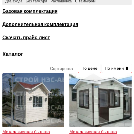
Два входа
Без тамбура
Распашонка
C тамбуром
Базовая комплектация
—
руб
Дополнительная комплектация
Ширина
Скачать прайс-лист
Каталог
—
м
По цене
По имени
Сортировка:
Длина
—
м
Площадь
2
—
м
Металлическая бытовка
Металлическая бытовка