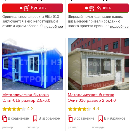
Купить
Купить
Оригинальность проекта Elite-013
Широкий полет фантазии наших
заключается в его неповторимом
дизайнеров привел к созданию
стиле и ярком образе. Отдельное
нового проекта оригинального
подробнее
подробнее
внимание заслуживает кровельная
дачного домика "Elite-014". По
система. Ваш дом не будет похож
желанию заказчика в проект могут
на бесконечное количество
быть внесены коррективы;
одинаковых типовых домов,
добавлена или убрана внутренняя
представленных в различных
перегородка, изменена планировка.
садово-огородных товариществах.
Это позволяет максимально
Мы счастливы баловать Вас!
приспособить этот дом под свои
потребности.
Металлическая бытовка
Металлическая бытовка
Элит-015 размер 2,5х6,0
Элит-016 размер 2,5х4,0
4.2
4.3
В сравнение
В избранное
В сравнение
В избранное
размер:
площадь:
размер:
площадь: