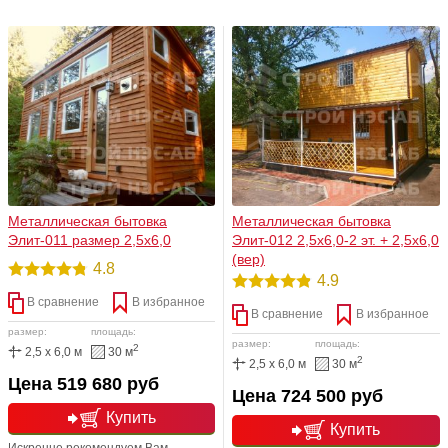
стандартные;металлические
образе. Отдельное внимание
бытовки. Реализованный проект
заслуживает полноценная
подразумевает возможность для
кровельная система (высота конька
летнего и зимнего использования.
1,0м). Кровельный материал
За доп плату Вы сможете заказать
представляется на Ваш выбор:
в компании СТРОЙ НЭСАБ-н
мягкая/металлочерепица. Ваша
любые коммуникации. Мы поможем
бытовка не будет похожа на
также и в установлении различных
бесконечное множество
нагревательных систем.
одинаковых и убогих типовых
строений!
Металлическая бытовка
Металлическая бытовка
Элит-011 размер 2,5х6,0
Элит-012 2,5х6,0-2 эт. + 2,5х6,0
(вер)
4.8
4.9
В сравнение
В избранное
В сравнение
В избранное
размер:
площадь:
размер:
площадь:
2
2,5 x 6,0 м
30 м
2
2,5 x 6,0 м
30 м
Цена 519 680 руб
Цена 724 500 руб
Купить
Купить
Искренне рекомендуем Вам