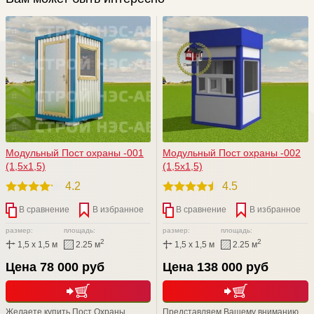
Модульный Пост охраны -001
Модульный Пост охраны -002
(1,5х1,5)
(1,5х1,5)
4.2
4.5
В сравнение
В избранное
В сравнение
В избранное
размер:
площадь:
размер:
площадь:
2
2
1,5 x 1,5 м
2.25 м
1,5 x 1,5 м
2.25 м
Цена 78 000 руб
Цена 138 000 руб
Желаете купить Пост Охраны
Представляем Вашему вниманию