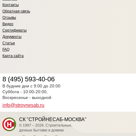
стоимость проекта заложено: Шв
Контакты
10, уг 7, утепление мин. ватой
Обратная связь
фирмы "Кнауф", пол-ДСП16, 1
входная дверь и 1 окно
Отзывы
Видео
Сертификаты
Документы
Статьи
FAQ
Карта сайта
8 (495) 593-40-06
В будние дни с 9:00 до 20:00
Суббота - 10:00-20:00,
Воскресенье - выходной
info@stroynesab.ru
СК "СТРОЙНЕСАБ-МОСКВА"
© 1997 – 2026. Строительные,
дачные бытовки и домики