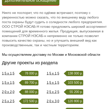
Дополнительное оснащение
Никто не поспорит, что по одёжке встречают, поэтому с
уверенностью можно сказать, что по внешнему виду любого
поста охраны будут судить о солидности любого предприятия.
ООО СТРОЙ НЭСАБ-Н готово предложить широкий ассортимент
помещений для временного жилья. Продукция, выпускаемая в
компании СТРОЙ НЭСАБ-н непременно не только позволит
повысить качество охраны, но и улучшить внешний вид как
производственным, так и частным территориям.
Мы осуществляем доставку по Москве и Московской области
Другие проекты из раздела
1,5 x 1,5
78 000 р.
1,5 x 1,5
138 000 р.
1,5 x 1,5
89 700 р.
1,5 x 1,5
103 500 р.
2,0 x 2,0
88 000 р.
2,5 x 2,5
55 200 р.
2,5 x 2,5
172 500 р.
2,0 x 3,0
120 800 р.