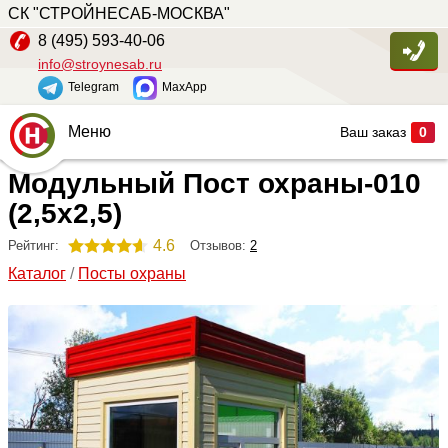
СК "СТРОЙНЕСАБ-МОСКВА"
8 (495) 593-40-06
info@stroynesab.ru
Telegram
MaxApp
Меню
Ваш заказ
0
Модульный Пост охраны-010
Главная
(2,5х2,5)
Каталог
4.6
Отзывов:
2
Рейтинг:
Услуги
Каталог
/
Посты охраны
Наши работы
Сопутствующие товары
О компании
Контакты