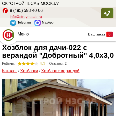
СК "СТРОЙНЕСАБ-МОСКВА"
8 (495) 593-40-06
info@stroynesab.ru
Telegram
MaxApp
Меню
Ваш заказ
0
Хозблок для дачи-022 с
Главная
верандой "Добротный" 4,0х3,0
Каталог
4.1
Отзывов:
2
Рейтинг:
Услуги
Каталог
/
Хозблоки
/
Хозблок с верандой
Наши работы
Сопутствующие товары
О компании
Контакты