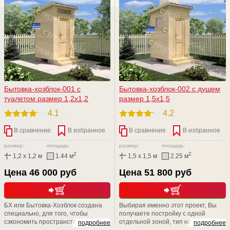
Бытовка-хозблок-001 c
Бытовка-хозблок-002 с душем
туалетом размер 1,2х1,2
размер 1,5х1,5
4.1
4.2
В сравнение
В избранное
В сравнение
В избранное
размер:
площадь:
размер:
площадь:
2
2
1,2 x 1,2 м
1.44 м
1,5 x 1,5 м
2.25 м
Цена 46 000 руб
Цена 51 800 руб
БХ или Бытовка-Хозблок создана
Выбирая именно этот проект, Вы
специально, для того, чтобы
получаете постройку с одной
сэкономить пространство и сделать
отдельной зоной, тип на выбор:
подробнее
подробнее
проживание на даче еще
хозблок с душем либо хозблок с