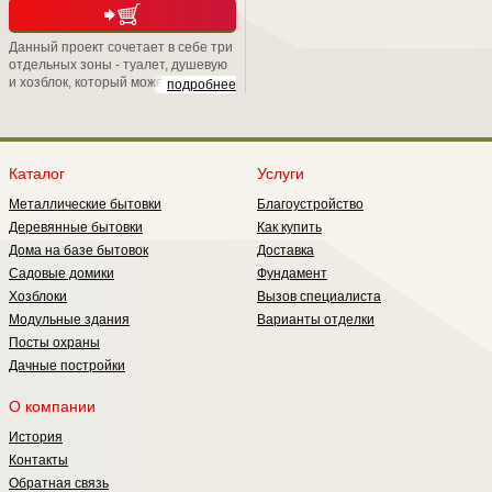
Данный проект сочетает в себе три
отдельных зоны - туалет, душевую
и хозблок, который может
подробнее
использоваться в качестве
раздевалки. Если Вы выбираете
нестандартную планировку, то
постройка будет состоять: из
туалета и одной отдельной
Каталог
Услуги
комнаты, но с большим метражом.
Металлические бытовки
Благоустройство
Деревянные бытовки
Как купить
Дома на базе бытовок
Доставка
Садовые домики
Фундамент
Хозблоки
Вызов специалиста
Модульные здания
Варианты отделки
Посты охраны
Дачные постройки
О компании
История
Контакты
Обратная связь