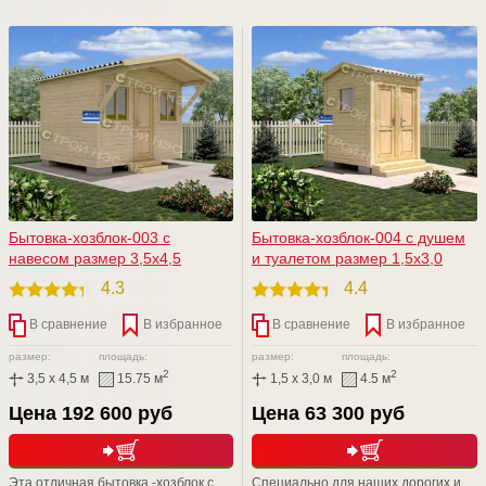
комфортнее и удобнее. Данный
туалетом. Бюджетный вариант,
проект незаменим в хозяйстве,
который покоряет своими
особенно на этапах обустройства
функциональными возможностями.
дачного участка. Представляем
Любая размерная линейка.
Вашему вниманию хозблок с
Имеется возможность установки
туалетом либо хозблок с душем.
душевой кабины, электрики,
линолеума и т.д.
Бытовка-хозблок-003 с
Бытовка-хозблок-004 с душем
навесом размер 3,5х4,5
и туалетом размер 1,5х3,0
4.3
4.4
В сравнение
В избранное
В сравнение
В избранное
размер:
площадь:
размер:
площадь:
2
2
3,5 x 4,5 м
15.75 м
1,5 x 3,0 м
4.5 м
Цена 192 600 руб
Цена 63 300 руб
Эта отличная бытовка -хозблок с
Специально для наших дорогих и