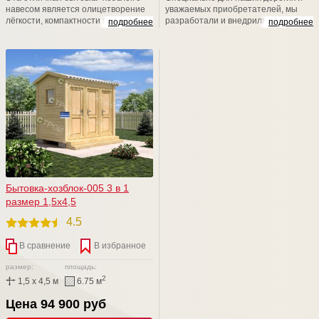
навесом является олицетворение
уважаемых приобретателей, мы
лёгкости, компактности и
разработали и внедрили в жизнь
подробнее
подробнее
многофункциональности,
новый проект красивого хозблока
возводится за пару дней и быстро
для дачи . Теперь хозблок с душем с
уживается в паре с любым домом.
туалетом будут радовать именно
Возможно, именно эта постройка
вас. Специалисты отдела продаж
станет заслуженной изюминкой и
предложат вашему вниманию
украшением вашего дачного
различные варианты
участка.
комбинированных проектов.
Бытовка-хозблок-005 3 в 1
размер 1,5х4,5
4.5
В сравнение
В избранное
размер:
площадь:
2
1,5 x 4,5 м
6.75 м
Цена 94 900 руб