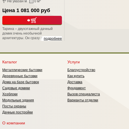
Не указан м
0 м
Цена 1 081 000 руб
Тарина – двухэтажный дачный
домик очень необычной
архитектуры. Он сразу привлекает
подробнее
внимание односкатной крышей и
остеклением первого этажа,
которое обеспечивает практически
панорамный обзор. При этом дом
очень практичен: вы наверняка
Каталог
Услуги
оцените удачную планировку и
Металлические бытовки
Благоустройство
комфортную температуру в
помещениях первого этажа,
Деревянные бытовки
Как купить
которая остается таковой даже
Дома на базе бытовок
Доставка
самым жарким летом.
Садовые домики
Фундамент
Хозблоки
Вызов специалиста
Модульные здания
Варианты отделки
Посты охраны
Дачные постройки
О компании