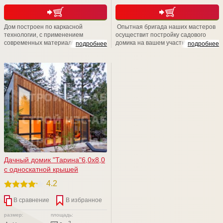
Дом построен по каркасной
Опытная бригада наших мастеров
технологии, с применением
осуществит постройку садового
современных материалов. Простой,
домика на вашем участке в
подробнее
подробнее
просторный, добротный.
максимально короткие сроки – всего
за пару недель. Также, мы
рекомендуем связаться с нашими
менеджерами для уточнения
возможностей расширения заказа
для повышения уровня комфорта.
Мы учтем все ваши пожелания! Мы
счастливы быть рядом!
Дачный домик "Тарина"6,0х8,0
с односкатной крышей
4.2
В сравнение
В избранное
размер:
площадь:
2