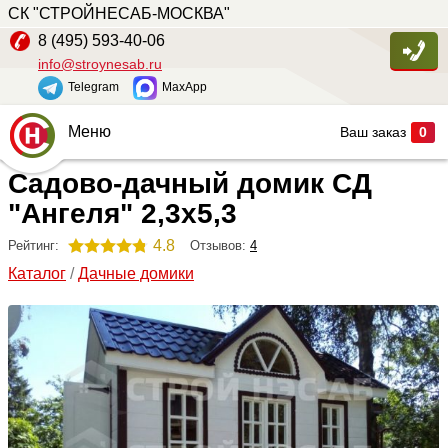
СК "СТРОЙНЕСАБ-МОСКВА"
8 (495) 593-40-06
info@stroynesab.ru
Telegram
MaxApp
Меню
Ваш заказ
0
Садово-дачный домик СД
Главная
"Ангеля" 2,3х5,3
Каталог
4.8
Отзывов:
4
Рейтинг:
Услуги
Каталог
/
Дачные домики
Наши работы
Сопутствующие товары
О компании
Контакты