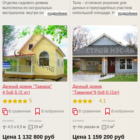
Отделка садового домика
Тала – отличное решение для
выполнена из натуральных
дачных и приусадебных участков
материалов- внутри он отделан
небольшой площади. На
подробнее
подробнее
деревянной вагонкой, а снаружи
традиционных 5-6 сотках довольно
имитацией бруса или блок-хаусом.
сложно найти место для большой
постройки. Двухэтажный дом
позволяет получить две
просторные комнаты и веранду.
При этом он занимает совсем
немного места на участке
Дачный домик "Тамара"
Дачный домик
4,5х6,5 (2 эт.)
"Тамилия"9,0х8,0 (2эт)
5
4.1
В сравнение
В избранное
В сравнение
В избранное
размер:
площадь:
размер:
площадь:
2
2
4,5 x 6,5 м
29 м
Не указан м
0 м
Цена 1 132 800 руб
Цена 1 159 200 руб