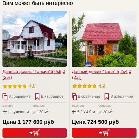
Вам может быть интересно
Дачный домик "Таисия"6,0х8,0
Дачный домик "Тала" 5,2х4,0
(2эт)
(2эт)
4.8
4.9
В сравнение
В избранное
В сравнение
В избранное
размер:
площадь:
размер:
площадь:
2
2
Не указан м
120 м
5,2 x 4,0 м
20 м
Цена 1 177 600 руб
Цена 724 500 руб